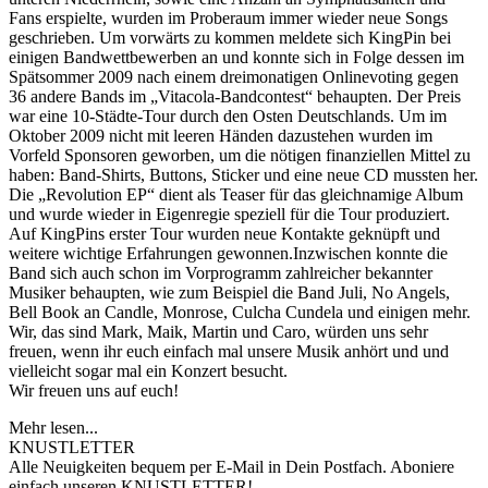
Fans erspielte, wurden im Proberaum immer wieder neue Songs
geschrieben. Um vorwärts zu kommen meldete sich KingPin bei
einigen Bandwettbewerben an und konnte sich in Folge dessen im
Spätsommer 2009 nach einem dreimonatigen Onlinevoting gegen
36 andere Bands im „Vitacola-Bandcontest“ behaupten. Der Preis
war eine 10-Städte-Tour durch den Osten Deutschlands. Um im
Oktober 2009 nicht mit leeren Händen dazustehen wurden im
Vorfeld Sponsoren geworben, um die nötigen finanziellen Mittel zu
haben: Band-Shirts, Buttons, Sticker und eine neue CD mussten her.
Die „Revolution EP“ dient als Teaser für das gleichnamige Album
und wurde wieder in Eigenregie speziell für die Tour produziert.
Auf KingPins erster Tour wurden neue Kontakte geknüpft und
weitere wichtige Erfahrungen gewonnen.Inzwischen konnte die
Band sich auch schon im Vorprogramm zahlreicher bekannter
Musiker behaupten, wie zum Beispiel die Band Juli, No Angels,
Bell Book an Candle, Monrose, Culcha Cundela und einigen mehr.
Wir, das sind Mark, Maik, Martin und Caro, würden uns sehr
freuen, wenn ihr euch einfach mal unsere Musik anhört und und
vielleicht sogar mal ein Konzert besucht.
Wir freuen uns auf euch!
Mehr lesen...
KNUSTLETTER
Alle Neuigkeiten bequem per E-Mail in Dein Postfach. Aboniere
einfach unseren KNUSTLETTER!