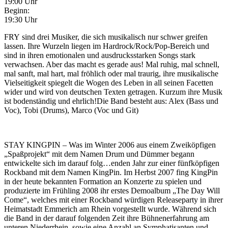
19:00 Uhr
Beginn:
19:30 Uhr
FRY sind drei Musiker, die sich musikalisch nur schwer greifen
lassen. Ihre Wurzeln liegen im Hardrock/Rock/Pop-Bereich und
sind in ihren emotionalen und ausdrucksstarken Songs stark
verwachsen. Aber das macht es gerade aus! Mal ruhig, mal schnell,
mal sanft, mal hart, mal fröhlich oder mal traurig, ihre musikalische
Vielseitigkeit spiegelt die Wogen des Leben in all seinen Facetten
wider und wird von deutschen Texten getragen. Kurzum ihre Musik
ist bodenständig und ehrlich!Die Band besteht aus: Alex (Bass und
Voc), Tobi (Drums), Marco (Voc und Git)
STAY KINGPIN – Was im Winter 2006 aus einem Zweiköpfigen
„Spaßprojekt“ mit dem Namen Drum und Dümmer begann
entwickelte sich im darauf folg
…
enden Jahr zur einer fünfköpfigen
Rockband mit dem Namen KingPin. Im Herbst 2007 fing KingPin
in der heute bekannten Formation an Konzerte zu spielen und
produzierte im Frühling 2008 ihr erstes Demoalbum „The Day Will
Come“, welches mit einer Rockband würdigen Releaseparty in ihrer
Heimatstadt Emmerich am Rhein vorgestellt wurde. Während sich
die Band in der darauf folgenden Zeit ihre Bühnenerfahrung am
unteren Niederrhein, sowie eine Anzahl an Symphatisanten und