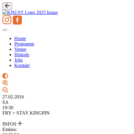
Zum
Inhalt
springen
Home
Programm
Venue
Historie
Jobs
Kontakt
27.02.2016
SA
19:30
FRY + STAY KINGPIN
INFOS
Einlass: