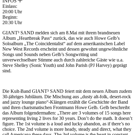
INFOS
Einlass:
20:00 Uhr
Beginn:
20:30 Uhr
GIANT³ SAND melden sich am 8.Mai mit ihrem brandneuen
Album „Heartbreak Pass“ zurück, das wie auch Howe Gelb’s
Soloalbum „The Coincidentalist“ auf dem amerikanischen Label
New West Records erscheint und dessen gewohnt ungewöhnliche
Songs und Sounds neben Gelb’s Songwriting und
unverwechselbare Stimme auch durch zahlreiche Gäste wie u.a.
Steve Shelley (Sonic Youth) und John Parish (PJ Harvey) geprägt
sind.
Die Kult-Band GIANT³ SAND feiert mit dem neuen Album zudem
30-jähriges Jubiläum. Die Mischung aus „dusty alt-folk, desert-rock
and jazzy lounge piano“-Klängen erzählt die Geschichte der Band
und ihren charismatischen Frontmann Howe Gelb. Gelb beschreibt
das Album folgendermaßen: „There are 3 volumes of 15 songs here
representing living 2 lives for 30 years. Don’t do the math. It doesn’t
figure. The 1st volume is a loud and lucky abandon, as if there’s no
choice. The 2nd volume is more heady, steady and direct, what they
call Americana these days. The 3rd volume is the heart in constant