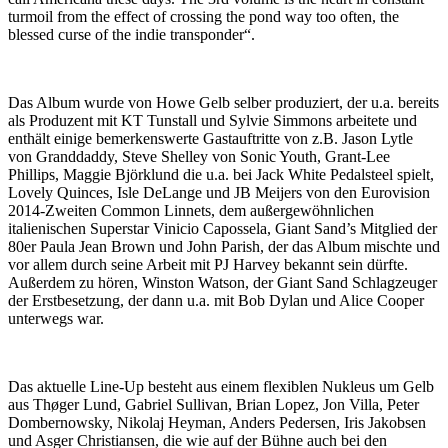
turmoil from the effect of crossing the pond way too often, the
blessed curse of the indie transponder“.
Das Album wurde von Howe Gelb selber produziert, der u.a. bereits
als Produzent mit KT Tunstall und Sylvie Simmons arbeitete und
enthält einige bemerkenswerte Gastauftritte von z.B. Jason Lytle
von Granddaddy, Steve Shelley von Sonic Youth, Grant-Lee
Phillips, Maggie Björklund die u.a. bei Jack White Pedalsteel spielt,
Lovely Quinces, Isle DeLange und JB Meijers von den Eurovision
2014-Zweiten Common Linnets, dem außergewöhnlichen
italienischen Superstar Vinicio Capossela, Giant Sand’s Mitglied der
80er Paula Jean Brown und John Parish, der das Album mischte und
vor allem durch seine Arbeit mit PJ Harvey bekannt sein dürfte.
Außerdem zu hören, Winston Watson, der Giant Sand Schlagzeuger
der Erstbesetzung, der dann u.a. mit Bob Dylan und Alice Cooper
unterwegs war.
Das aktuelle Line-Up besteht aus einem flexiblen Nukleus um Gelb
aus Thøger Lund, Gabriel Sullivan, Brian Lopez, Jon Villa, Peter
Dombernowsky, Nikolaj Heyman, Anders Pedersen, Iris Jakobsen
und Asger Christiansen, die wie auf der Bühne auch bei den