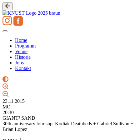
Zum
Inhalt
springen
Home
Programm
Venue
Historie
Jobs
Kontakt
23.11.2015
MO
20:30
GIANT³ SAND
30th anniversary tour sup. Kodiak Deathbeds + Gabriel Sullivan +
Brian Lopez