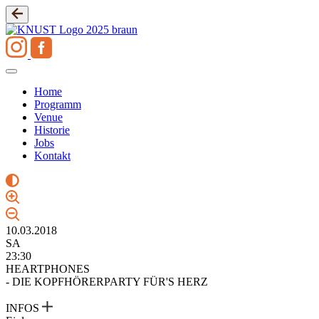
Zum
Inhalt
springen
Home
Programm
Venue
Historie
Jobs
Kontakt
10.03.2018
SA
23:30
HEARTPHONES
- DIE KOPFHÖRERPARTY FÜR'S HERZ
INFOS