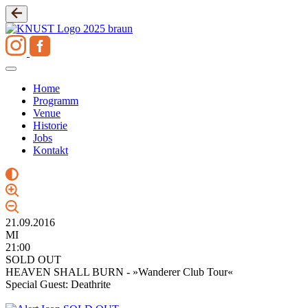
Zum
Inhalt
springen
Home
Programm
Venue
Historie
Jobs
Kontakt
21.09.2016
MI
21:00
SOLD OUT
HEAVEN SHALL BURN - »Wanderer Club Tour«
Special Guest: Deathrite