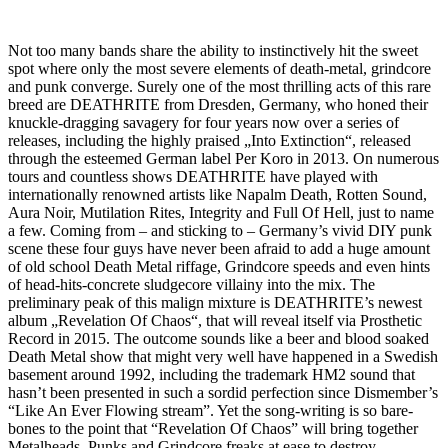
Not too many bands share the ability to instinctively hit the sweet
spot where only the most severe elements of death-metal, grindcore
and punk converge. Surely one of the most thrilling acts of this rare
breed are DEATHRITE from Dresden, Germany, who honed their
knuckle-dragging savagery for four years now over a series of
releases, including the highly praised „Into Extinction“, released
through the esteemed German label Per Koro in 2013. On numerous
tours and countless shows DEATHRITE have played with
internationally renowned artists like Napalm Death, Rotten Sound,
Aura Noir, Mutilation Rites, Integrity and Full Of Hell, just to name
a few. Coming from – and sticking to – Germany’s vivid DIY punk
scene these four guys have never been afraid to add a huge amount
of old school Death Metal riffage, Grindcore speeds and even hints
of head-hits-concrete sludgecore villainy into the mix. The
preliminary peak of this malign mixture is DEATHRITE’s newest
album „Revelation Of Chaos“, that will reveal itself via Prosthetic
Record in 2015. The outcome sounds like a beer and blood soaked
Death Metal show that might very well have happened in a Swedish
basement around 1992, including the trademark HM2 sound that
hasn’t been presented in such a sordid perfection since Dismember’s
“Like An Ever Flowing stream”. Yet the song-writing is so bare-
bones to the point that “Revelation Of Chaos” will bring together
Metalheads, Punks and Grindcore freaks at ease to destroy