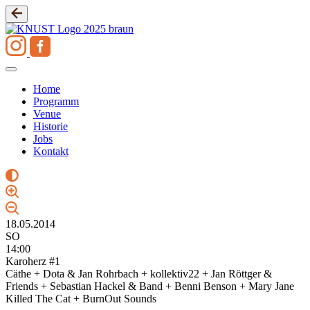
Zum
Inhalt
springen
Home
Programm
Venue
Historie
Jobs
Kontakt
18.05.2014
SO
14:00
Karoherz #1
Cäthe + Dota & Jan Rohrbach + kollektiv22 + Jan Röttger &
Friends + Sebastian Hackel & Band + Benni Benson + Mary Jane
Killed The Cat + BurnOut Sounds