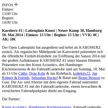
INFOS
Einlass:
13:00 Uhr
Beginn:
14:00 Uhr
Karoherz #1 | Lattenplatz Knust | Neuer Kamp 30, Hamburg
18. Mai 2014 | Einlass: 13 Uhr | Beginn: 15 Uhr | VVK: 8€ |
AK: 10€
Der Open Lattenplatz hat ausgedient und kehrt als KAROHERZ
zurück. Als organischer Mittelpunkt im Karoviertel präsentiert sich
die öffentliche Freiluft-Holzdiele zur Eröffnung der Saison 2014 mit
der großen Auftaktsause KAROHERZ #1 unter blauem Himmel.
Präsentiert von den Knust Acoustics, den Hamburger
Küchensessions & der FahrradGarderobe sind am Sonntag, 18. Mai
ab 13 Uhr
Cäthe
,
Dota Kehr
& Jan Rohrbach,
kollektiv22
,
Jan
Röttger & Friends
,
Sebastian Hackel
& Band und
Benni Benson
zu
Gast. Die An- und Abreise mit dem eigenen Fahrrad unterstützt
KAROHERZ #1 mit der FahrradGarderobe, einem bewachten &
versicherten Fahrradparkplatz direkt am Eingang.
Die Partner:
Knust Acoustics,
Hamburger Küchensessions,
FahrradGarderobe,