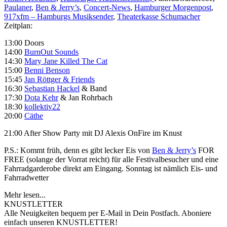
Paulaner
,
Ben & Jerry’s
,
Concert-News
,
Hamburger Morgenpost
,
917xfm – Hamburgs Musiksender
,
Theaterkasse Schumacher
Zeitplan:
13:00 Doors
14:00
BurnOut Sounds
14:30
Mary Jane Killed The Cat
15:00
Benni Benson
15:45
Jan Röttger & Friends
16:30
Sebastian Hackel
& Band
17:30
Dota Kehr
& Jan Rohrbach
18:30
kollektiv22
20:00
Cäthe
21:00 After Show Party mit DJ Alexis OnFire im Knust
P.S.: Kommt früh, denn es gibt lecker Eis von
Ben & Jerry’s
FOR
FREE (solange der Vorrat reicht) für alle Festivalbesucher und eine
Fahrradgarderobe direkt am Eingang. Sonntag ist nämlich Eis- und
Fahrradwetter
Mehr lesen...
KNUSTLETTER
Alle Neuigkeiten bequem per E-Mail in Dein Postfach. Aboniere
einfach unseren KNUSTLETTER!