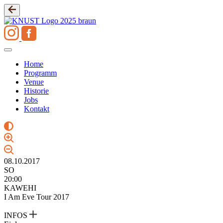
Zum
Inhalt
springen
Home
Programm
Venue
Historie
Jobs
Kontakt
08.10.2017
SO
20:00
KAWEHI
I Am Eve Tour 2017
INFOS