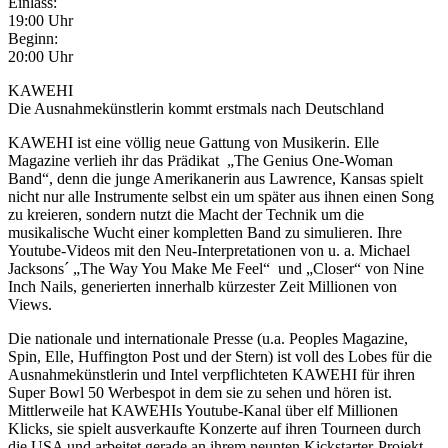
Einlass:
19:00 Uhr
Beginn:
20:00 Uhr
KAWEHI
Die Ausnahmekünstlerin kommt erstmals nach Deutschland
KAWEHI ist eine völlig neue Gattung von Musikerin. Elle
Magazine verlieh ihr das Prädikat „The Genius One-Woman
Band“, denn die junge Amerikanerin aus Lawrence, Kansas spielt
nicht nur alle Instrumente selbst ein um später aus ihnen einen Song
zu kreieren, sondern nutzt die Macht der Technik um die
musikalische Wucht einer kompletten Band zu simulieren. Ihre
Youtube-Videos mit den Neu-Interpretationen von u. a. Michael
Jacksons´ „The Way You Make Me Feel“ und „Closer“ von Nine
Inch Nails, generierten innerhalb kürzester Zeit Millionen von
Views.
Die nationale und internationale Presse (u.a. Peoples Magazine,
Spin, Elle, Huffington Post und der Stern) ist voll des Lobes für die
Ausnahmekünstlerin und Intel verpflichteten KAWEHI für ihren
Super Bowl 50 Werbespot in dem sie zu sehen und hören ist.
Mittlerweile hat KAWEHIs Youtube-Kanal über elf Millionen
Klicks, sie spielt ausverkaufte Konzerte auf ihren Tourneen durch
die USA und arbeitet gerade an ihrem neunten Kickstarter-Projekt.