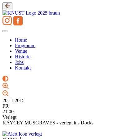
Zum
Inhalt
springen
Home
Programm
Venue
Historie
Jobs
Kontakt
20.11.2015
FR
21:00
Verlegt
KAYCEY MUSGRAVES - verlegt ins Docks
verlegt