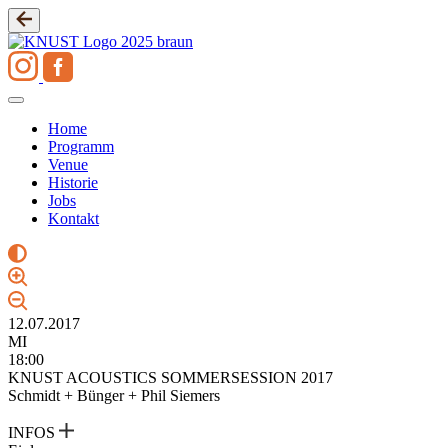
Zum
Inhalt
springen
Home
Programm
Venue
Historie
Jobs
Kontakt
12.07.2017
MI
18:00
KNUST ACOUSTICS SOMMERSESSION 2017
Schmidt + Bünger + Phil Siemers
INFOS