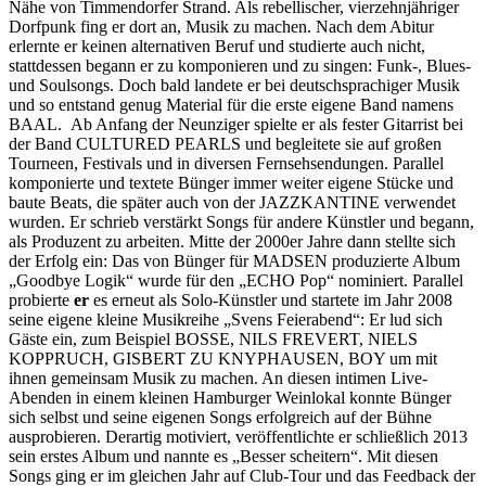
Nähe von Timmendorfer Strand. Als rebellischer, vierzehnjähriger
Dorfpunk fing er dort an, Musik zu machen. Nach dem Abitur
erlernte er keinen alternativen Beruf und studierte auch nicht,
stattdessen begann er zu komponieren und zu singen: Funk-, Blues-
und Soulsongs. Doch bald landete er bei deutschsprachiger Musik
und so entstand genug Material für die erste eigene Band namens
BAAL. Ab Anfang der Neunziger spielte er als fester Gitarrist bei
der Band CULTURED PEARLS und begleitete sie auf großen
Tourneen, Festivals und in diversen Fernsehsendungen. Parallel
komponierte und textete Bünger immer weiter eigene Stücke und
baute Beats, die später auch von der JAZZKANTINE verwendet
wurden. Er schrieb verstärkt Songs für andere Künstler und begann,
als Produzent zu arbeiten. Mitte der 2000er Jahre dann stellte sich
der Erfolg ein: Das von Bünger für MADSEN produzierte Album
„Goodbye Logik“ wurde für den „ECHO Pop“ nominiert. Parallel
probierte
er
es erneut als Solo-Künstler und startete im Jahr 2008
seine eigene kleine Musikreihe „Svens Feierabend“: Er lud sich
Gäste ein, zum Beispiel BOSSE, NILS FREVERT, NIELS
KOPPRUCH, GISBERT ZU KNYPHAUSEN, BOY um mit
ihnen gemeinsam Musik zu machen. An diesen intimen Live-
Abenden in einem kleinen Hamburger Weinlokal konnte Bünger
sich selbst und seine eigenen Songs erfolgreich auf der Bühne
ausprobieren. Derartig motiviert, veröffentlichte er schließlich 2013
sein erstes Album und nannte es „Besser scheitern“. Mit diesen
Songs ging er im gleichen Jahr auf Club-Tour und das Feedback der