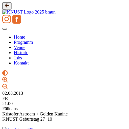
Zum
Inhalt
springen
Home
Programm
Venue
Historie
Jobs
Kontakt
02.08.2013
FR
21:00
Fällt aus
Kristofer Astroem + Golden Kanine
KNUST Geburtstag 27+10