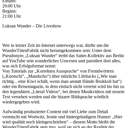
Einlass:
20:00 Uhr
Beginn:
21:00 Uhr
Luksan Wunder – Die Liveshow
Wer in letzter Zeit im Internet unterwegs war, dürfte um die
WunderTütenFabrik nicht herumgekommen sein: Unter dem
Pseudonym „Luksan Wunder“ treibt das Satire-Kollektiv aus Berlin
auf YouTube sein wunderliches Unwesen und parodiert dort alles,
was sich Erfolgsformat nennt:
Von Tutorials zur „Korrekten Aussprache“ von Fremdwörtern
(„Knotschi“, „Mandscho“) über nützliche Lifehacks („Wie man
richtig…eine Kiwi schält, wenn man anstatt Hände Brokkoli hat“)
oder ein Reisemagazin, in dem einfach nicht verreist wird bis hin zu
den legendären „Literal Videos“, bei denen Musikvideos mit neuem
Text versehen werden und die bizarre Bildsprache wörtlich
wiedergegeben wird.
Aufwändig produzierter Content mit viel Liebe zum Detail
vermischt mit Wortwitz, Ironie und hintergründigem Humor: „Hier
wird qualität noch kleingeschrieben“ – diesem Motto bleibt die
WunderTütenFabrik stets treu, weil sie sich an der Realität der