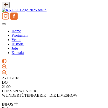
Zum
Inhalt
springen
Home
Programm
Venue
Historie
Jobs
Kontakt
25.10.2018
DO
21:00
LUKSAN WUNDER
WUNDERTÜTENFABRIK - DIE LIVESHOW
INFOS