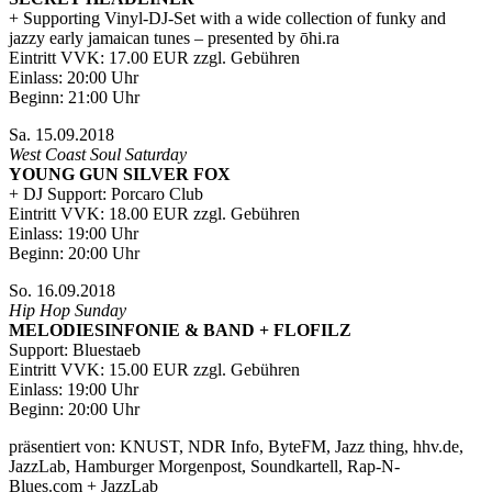
+ Supporting Vinyl-DJ-Set with a wide collection of funky and
jazzy early jamaican tunes – presented by ōhi.ra
Eintritt VVK: 17.00 EUR zzgl. Gebühren
Einlass: 20:00 Uhr
Beginn: 21:00 Uhr
Sa. 15.09.2018
West Coast Soul Saturday
YOUNG GUN SILVER FOX
+ DJ Support: Porcaro Club
Eintritt VVK: 18.00 EUR zzgl. Gebühren
Einlass: 19:00 Uhr
Beginn: 20:00 Uhr
So. 16.09.2018
Hip Hop Sunday
MELODIESINFONIE & BAND + FLOFILZ
Support: Bluestaeb
Eintritt VVK: 15.00 EUR zzgl. Gebühren
Einlass: 19:00 Uhr
Beginn: 20:00 Uhr
präsentiert von: KNUST, NDR Info, ByteFM, Jazz thing, hhv.de,
JazzLab, Hamburger Morgenpost, Soundkartell, Rap-N-
Blues.com + JazzLab