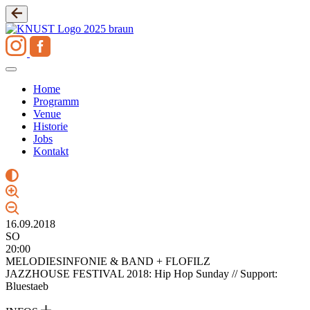
Zum
Inhalt
springen
Home
Programm
Venue
Historie
Jobs
Kontakt
16.09.2018
SO
20:00
MELODIESINFONIE & BAND + FLOFILZ
JAZZHOUSE FESTIVAL 2018: Hip Hop Sunday // Support:
Bluestaeb