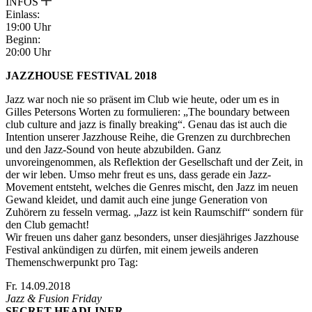
INFOS
Einlass:
19:00 Uhr
Beginn:
20:00 Uhr
JAZZHOUSE FESTIVAL 2018
Jazz war noch nie so präsent im Club wie heute, oder um es in
Gilles Petersons Worten zu formulieren: „The boundary between
club culture and jazz is finally breaking“. Genau das ist auch die
Intention unserer Jazzhouse Reihe, die Grenzen zu durchbrechen
und den Jazz-Sound von heute abzubilden. Ganz
unvoreingenommen, als Reflektion der Gesellschaft und der Zeit, in
der wir leben. Umso mehr freut es uns, dass gerade ein Jazz-
Movement entsteht, welches die Genres mischt, den Jazz im neuen
Gewand kleidet, und damit auch eine junge Generation von
Zuhörern zu fesseln vermag. „Jazz ist kein Raumschiff“ sondern für
den Club gemacht!
Wir freuen uns daher ganz besonders, unser diesjähriges Jazzhouse
Festival ankündigen zu dürfen, mit einem jeweils anderen
Themenschwerpunkt pro Tag:
Fr. 14.09.2018
Jazz & Fusion Friday
SECRET HEADLINER