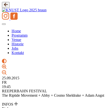
Zum
Inhalt
springen
Home
Programm
Venue
Historie
Jobs
Kontakt
25.09.2015
FR
19:45
REEPERBAHN FESTIVAL
The Riptide Movement + Abby + Cosmo Sheldrake + Adam Angst
INFOS