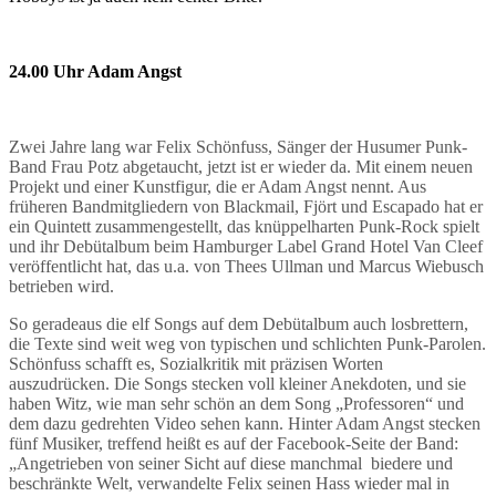
24.00 Uhr Adam Angst
Zwei Jahre lang war Felix Schönfuss, Sänger der Husumer Punk-
Band Frau Potz abgetaucht, jetzt ist er wieder da. Mit einem neuen
Projekt und einer Kunstfigur, die er Adam Angst nennt. Aus
früheren Bandmitgliedern von Blackmail, Fjört und Escapado hat er
ein Quintett zusammengestellt, das knüppelharten Punk-Rock spielt
und ihr Debütalbum beim Hamburger Label Grand Hotel Van Cleef
veröffentlicht hat, das u.a. von Thees Ullman und Marcus Wiebusch
betrieben wird.
So geradeaus die elf Songs auf dem Debütalbum auch losbrettern,
die Texte sind weit weg von typischen und schlichten Punk-Parolen.
Schönfuss schafft es, Sozialkritik mit präzisen Worten
auszudrücken. Die Songs stecken voll kleiner Anekdoten, und sie
haben Witz, wie man sehr schön an dem Song „Professoren“ und
dem dazu gedrehten Video sehen kann. Hinter Adam Angst stecken
fünf Musiker, treffend heißt es auf der Facebook-Seite der Band:
„Angetrieben von seiner Sicht auf diese manchmal biedere und
beschränkte Welt, verwandelte Felix seinen Hass wieder mal in