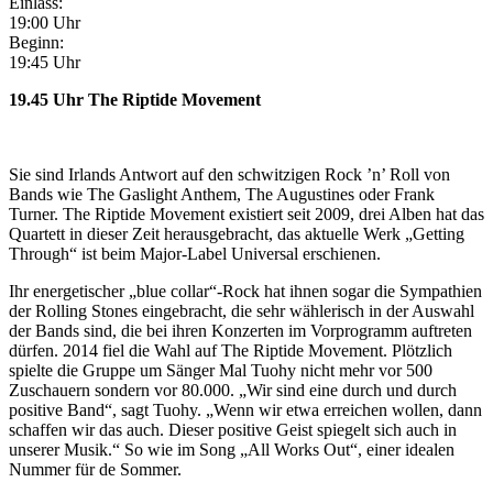
Einlass:
19:00 Uhr
Beginn:
19:45 Uhr
19.45 Uhr The Riptide Movement
Sie sind Irlands Antwort auf den schwitzigen Rock ’n’ Roll von
Bands wie The Gaslight Anthem, The Augustines oder Frank
Turner. The Riptide Movement existiert seit 2009, drei Alben hat das
Quartett in dieser Zeit herausgebracht, das aktuelle Werk „Getting
Through“ ist beim Major-Label Universal erschienen.
Ihr energetischer „blue collar“-Rock hat ihnen sogar die Sympathien
der Rolling Stones eingebracht, die sehr wählerisch in der Auswahl
der Bands sind, die bei ihren Konzerten im Vorprogramm auftreten
dürfen. 2014 fiel die Wahl auf The Riptide Movement. Plötzlich
spielte die Gruppe um Sänger Mal Tuohy nicht mehr vor 500
Zuschauern sondern vor 80.000. „Wir sind eine durch und durch
positive Band“, sagt Tuohy. „Wenn wir etwa erreichen wollen, dann
schaffen wir das auch. Dieser positive Geist spiegelt sich auch in
unserer Musik.“ So wie im Song „All Works Out“, einer idealen
Nummer für de Sommer.