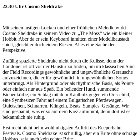
22.30 Uhr Cosmo Sheldrake
Mit seinen lustigen Locken und einer fröhlichen Melodie wirkt
Cosmo Sheldrake in seinem Video zu „The Moss“ wie ein kleiner
Hobbit. Aber da er sein Keyboard inmitten einer Modellbaustadt
spielt, gleicht er doch einem Riesen. Alles eine Sache der
Perspektive.
Zufällig spazierte Sheldrake nicht durch die Kulisse, denn der
Londoner ist oft vor der Haustür zu finden, um im klassischen Sinn
der Field Recordings gewöhnliche und ungewöhnliche Geräusche
aufzuzeichnen, die er für gewöhnlich in ungewöhnlichen Songs
unterbringt. Als Hintergrund oder als rhythmische Basis, als Pointe
oder einfach nur aus Spaß. Ein bellender Hund, summende
Bienenkörbe, ein Schlag mit dem Kantholz gegen ein Ortsschild,
eine Synthesizer-Fahrt auf einem Bulgarischen Pferdewagen.
Quietschen, Schnarren, Klingeln, Beats, Samples, Gesänge. Wir
sind gespannt, was er so auf dem Kiez aufnimmt, denn dort ist es
bekanntlich nie ruhig.
Erst recht nicht beim wohl ulkigsten Auftritt des Reeperbahn
Festivals. Cosmo Sheldrake ist schrullig, aber ein Brite ohne schräge
Hobbys ist ja auch kein echter Brite.