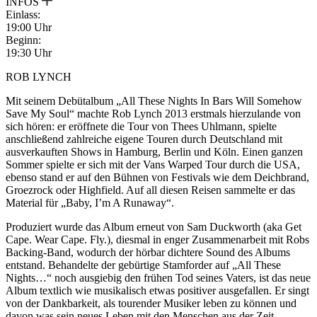
INFOS
Einlass:
19:00 Uhr
Beginn:
19:30 Uhr
ROB LYNCH
Mit seinem Debütalbum „All These Nights In Bars Will Somehow
Save My Soul“ machte Rob Lynch 2013 erstmals hierzulande von
sich hören: er eröffnete die Tour von Thees Uhlmann, spielte
anschließend zahlreiche eigene Touren durch Deutschland mit
ausverkauften Shows in Hamburg, Berlin und Köln. Einen ganzen
Sommer spielte er sich mit der Vans Warped Tour durch die USA,
ebenso stand er auf den Bühnen von Festivals wie dem Deichbrand,
Groezrock oder Highfield. Auf all diesen Reisen sammelte er das
Material für „Baby, I’m A Runaway“.
Produziert wurde das Album erneut von Sam Duckworth (aka Get
Cape. Wear Cape. Fly.), diesmal in enger Zusammenarbeit mit Robs
Backing-Band, wodurch der hörbar dichtere Sound des Albums
entstand. Behandelte der gebürtige Stamforder auf „All These
Nights…“ noch ausgiebig den frühen Tod seines Vaters, ist das neue
Album textlich wie musikalisch etwas positiver ausgefallen. Er singt
von der Dankbarkeit, als tourender Musiker leben zu können und
davon was sein neues Leben mit den Menschen aus der Zeit