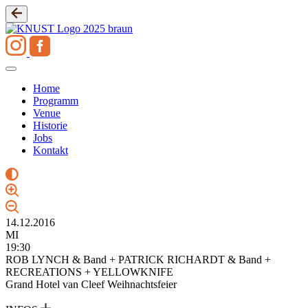
Zum
Inhalt
springen
Home
Programm
Venue
Historie
Jobs
Kontakt
14.12.2016
MI
19:30
ROB LYNCH & Band + PATRICK RICHARDT & Band +
RECREATIONS + YELLOWKNIFE
Grand Hotel van Cleef Weihnachtsfeier