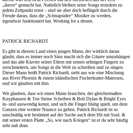
„davor“ gemacht hat. Natürlich bleiben seine Songs trotzdem zu
jedem Zeitpunkt ernst – sind sie aber doch beflügelt durch die
Freude daran, dass die „Schnapsidee“ Musiker zu werden,
irgendwie funktioniert hat. Working for a dream.
PATRICK RICHARDT
Es gibt in diesem Land einen jungen Mann, der wirklich daran
glaubt, dass es immer noch Sinn macht sich die Gitarre umzuhängen
und das alte Klavier seiner Eltern mit seinen sehnigen Fingern zu
zerschmettern, um Songs in die Welt zu schreiben und zu singen.
Dieser Mann heißt Patrick Richardt, sieht aus wie eine Mischung
aus River Phoenix & einem isländischen Fischerkutter-Matrosen,
und wir glauben mit ihm.
Wir glauben, dass wir einen Mann brauchen, der gleichermaßen
Knyphausen & Ton Steine Scherben & Bob Dylan & Bright Eyes
in- und auswendig kennt, und sich die Finger blutig spielt, um dem
Ganzen eine weitere Nuance zu geben. Patrick Richardt ist so
unschuldig wie bestimmt auf der Suche nach dem Hit mit Soul. &
mit seiner ersten Platte „So, wie nach Kriegen“ ist er da sehr häufig
sehr nah dran.