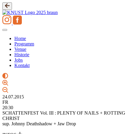
Zum
Inhalt
springen
Home
Programm
Venue
Historie
Jobs
Kontakt
24.07.2015
FR
20:30
SCHATTENFEST Vol. III : PLENTY OF NAILS + ROTTING
CHRIST
sup. Johnny Deathshadow + Jaw Drop