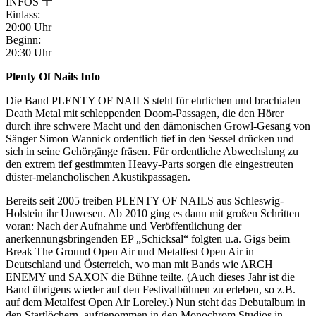
INFOS
Einlass:
20:00 Uhr
Beginn:
20:30 Uhr
Plenty Of Nails Info
Die Band PLENTY OF NAILS steht für ehrlichen und brachialen
Death Metal mit schleppenden Doom-Passagen, die den Hörer
durch ihre schwere Macht und den dämonischen Growl-Gesang von
Sänger Simon Wannick ordentlich tief in den Sessel drücken und
sich in seine Gehörgänge fräsen. Für ordentliche Abwechslung zu
den extrem tief gestimmten Heavy-Parts sorgen die eingestreuten
düster-melancholischen Akustikpassagen.
Bereits seit 2005 treiben PLENTY OF NAILS aus Schleswig-
Holstein ihr Unwesen. Ab 2010 ging es dann mit großen Schritten
voran: Nach der Aufnahme und Veröffentlichung der
anerkennungsbringenden EP „Schicksal“ folgten u.a. Gigs beim
Break The Ground Open Air und Metalfest Open Air in
Deutschland und Österreich, wo man mit Bands wie ARCH
ENEMY und SAXON die Bühne teilte. (Auch dieses Jahr ist die
Band übrigens wieder auf den Festivalbühnen zu erleben, so z.B.
auf dem Metalfest Open Air Loreley.) Nun steht das Debutalbum in
den Startlöchern, aufgenommen in den Monochrom Studios in