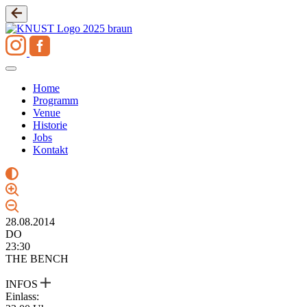
Zum
Inhalt
springen
Home
Programm
Venue
Historie
Jobs
Kontakt
28.08.2014
DO
23:30
THE BENCH
INFOS
Einlass: