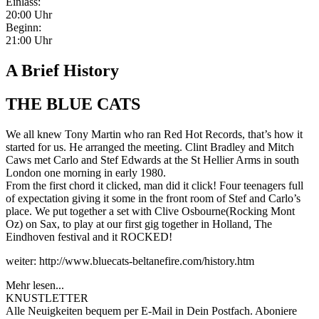
Einlass:
20:00 Uhr
Beginn:
21:00 Uhr
A Brief History
THE BLUE CATS
We all knew Tony Martin who ran Red Hot Records, that’s how it
started for us. He arranged the meeting. Clint Bradley and Mitch
Caws met Carlo and Stef Edwards at the St Hellier Arms in south
London one morning in early 1980.
From the first chord it clicked, man did it click! Four teenagers full
of expectation giving it some in the front room of Stef and Carlo’s
place. We put together a set with Clive Osbourne(Rocking Mont
Oz) on Sax, to play at our first gig together in Holland, The
Eindhoven festival and it ROCKED!
weiter: http://www.bluecats-beltanefire.com/history.htm
Mehr lesen...
KNUSTLETTER
Alle Neuigkeiten bequem per E-Mail in Dein Postfach. Aboniere