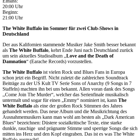
Einlass:
20:00 Uhr
Beginn:
21:00 Uhr
The White Buffalo im Sommer für zwei Club-Shows in
Deutschland
Der aus Kalifornien stammende Musiker Jake Smith besser bekannt
als
The White Buffalo
, kehrt Ende Juni nach Deutschland zurück
um sein aktuelles Studioalbum ,,
Love and the Death of
Damnation
“ (Earache Records) vorzustellen.
The White Buffalo
ist vielen Rock und Blues Fans in Europa
schon jetzt ein Begriff. Nicht zuletzt die zahlreichen Soundtrack
Beiträge zu der US Kult TV Serie Sons of Anarchy (9 Songs in 7
Staffeln) machten ihn bei uns bekannt. Allen voran dank des Songs
,,Come Join The Murder“, welcher das Serienfinale musikalisch
untermalt und sogar für einen „Emmy“ nominiert ist, kann
The
White Buffalo
als eine der großen Rock Stimmen des Jahres
gehandelt werden. Das neue Album und die Musikrichtung des
Ausnahmemusikers kann man wohl am besten als „Dark American
Blues“ bezeichnen: Düstere sozialkritische Texte, eine starke
dunkle, rauchige und prägnante Stimme und sperrige Songs die sich
mitten ins Herz und den Kopf eingraben. Das ist es was The White
Buffalo ausmacht!