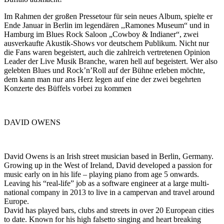
Im Rahmen der großen Pressetour für sein neues Album, spielte er
Ende Januar in Berlin im legendären ,,Ramones Museum“ und in
Hamburg im Blues Rock Saloon „Cowboy & Indianer“, zwei
ausverkaufte Akustik-Shows vor deutschem Publikum. Nicht nur
die Fans waren begeistert, auch die zahlreich vertretenen Opinion
Leader der Live Musik Branche, waren hell auf begeistert. Wer also
gelebten Blues und Rock’n’Roll auf der Bühne erleben möchte,
dem kann man nur ans Herz legen auf eine der zwei begehrten
Konzerte des Büffels vorbei zu kommen
DAVID OWENS
David Owens is an Irish street musician based in Berlin, Germany.
Growing up in the West of Ireland, David developed a passion for
music early on in his life – playing piano from age 5 onwards.
Leaving his “real-life” job as a software engineer at a large multi-
national company in 2013 to live in a campervan and travel around
Europe.
David has played bars, clubs and streets in over 20 European cities
to date. Known for his high falsetto singing and heart breaking