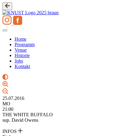
Zum
Inhalt
springen
Home
Programm
Venue
Historie
Jobs
Kontakt
25.07.2016
MO
21:00
THE WHITE BUFFALO
sup. David Owens
INFOS