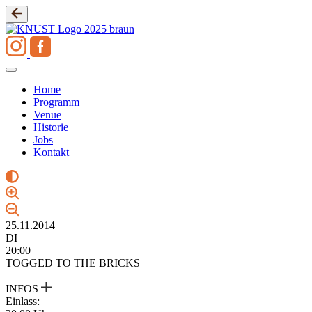
Zum
Inhalt
springen
Home
Programm
Venue
Historie
Jobs
Kontakt
25.11.2014
DI
20:00
TOGGED TO THE BRICKS
INFOS
Einlass: