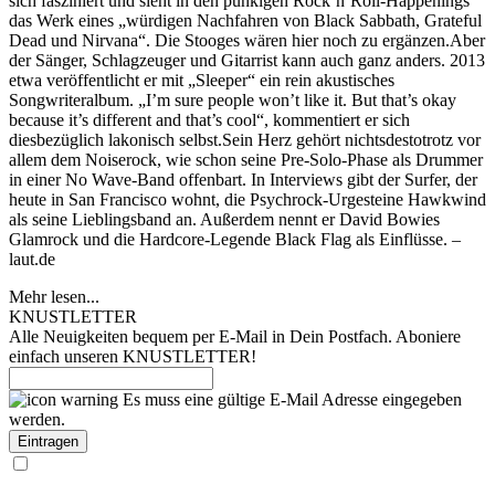
sich fasziniert und sieht in den punkigen Rock’n’Roll-Happenings
das Werk eines „würdigen Nachfahren von Black Sabbath, Grateful
Dead und Nirvana“. Die Stooges wären hier noch zu ergänzen.Aber
der Sänger, Schlagzeuger und Gitarrist kann auch ganz anders. 2013
etwa veröffentlicht er mit „Sleeper“ ein rein akustisches
Songwriteralbum. „I’m sure people won’t like it. But that’s okay
because it’s different and that’s cool“, kommentiert er sich
diesbezüglich lakonisch selbst.Sein Herz gehört nichtsdestotrotz vor
allem dem Noiserock, wie schon seine Pre-Solo-Phase als Drummer
in einer No Wave-Band offenbart. In Interviews gibt der Surfer, der
heute in San Francisco wohnt, die Psychrock-Urgesteine Hawkwind
als seine Lieblingsband an. Außerdem nennt er David Bowies
Glamrock und die Hardcore-Legende Black Flag als Einflüsse. –
laut.de
Mehr lesen...
KNUSTLETTER
Alle Neuigkeiten bequem per E-Mail in Dein Postfach. Aboniere
einfach unseren KNUSTLETTER!
Es muss eine gültige E-Mail Adresse eingegeben
werden.