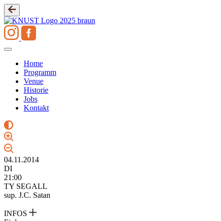
Zum
Inhalt
springen
Home
Programm
Venue
Historie
Jobs
Kontakt
04.11.2014
DI
21:00
TY SEGALL
sup. J.C. Satan
INFOS