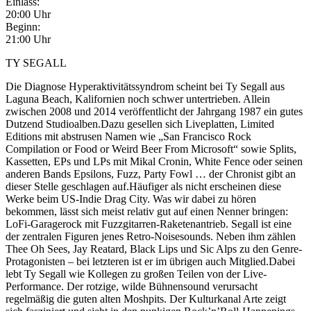
Einlass:
20:00 Uhr
Beginn:
21:00 Uhr
TY SEGALL
Die Diagnose Hyperaktivitätssyndrom scheint bei Ty Segall aus
Laguna Beach, Kalifornien noch schwer untertrieben. Allein
zwischen 2008 und 2014 veröffentlicht der Jahrgang 1987 ein gutes
Dutzend Studioalben.Dazu gesellen sich Liveplatten, Limited
Editions mit abstrusen Namen wie „San Francisco Rock
Compilation or Food or Weird Beer From Microsoft“ sowie Splits,
Kassetten, EPs und LPs mit Mikal Cronin, White Fence oder seinen
anderen Bands Epsilons, Fuzz, Party Fowl … der Chronist gibt an
dieser Stelle geschlagen auf.Häufiger als nicht erscheinen diese
Werke beim US-Indie Drag City. Was wir dabei zu hören
bekommen, lässt sich meist relativ gut auf einen Nenner bringen:
LoFi-Garagerock mit Fuzzgitarren-Raketenantrieb. Segall ist eine
der zentralen Figuren jenes Retro-Noisesounds. Neben ihm zählen
Thee Oh Sees, Jay Reatard, Black Lips und Sic Alps zu den Genre-
Protagonisten – bei letzteren ist er im übrigen auch Mitglied.Dabei
lebt Ty Segall wie Kollegen zu großen Teilen von der Live-
Performance. Der rotzige, wilde Bühnensound verursacht
regelmäßig die guten alten Moshpits. Der Kulturkanal Arte zeigt