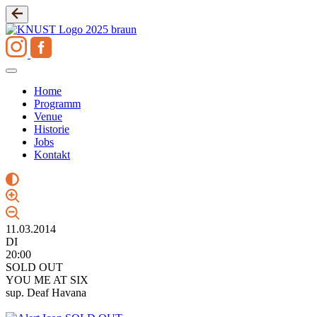
Zum
Inhalt
springen
Home
Programm
Venue
Historie
Jobs
Kontakt
11.03.2014
DI
20:00
SOLD OUT
YOU ME AT SIX
sup. Deaf Havana