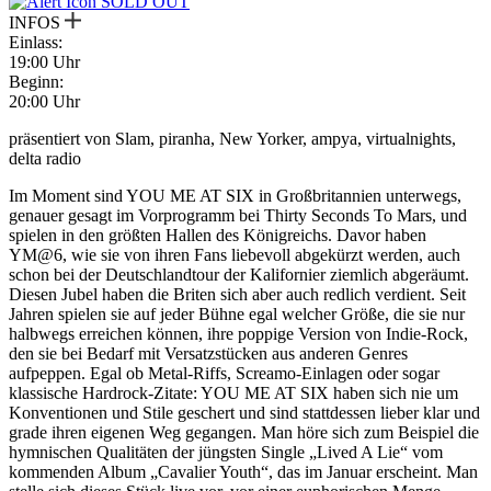
SOLD OUT
INFOS
Einlass:
19:00 Uhr
Beginn:
20:00 Uhr
präsentiert von Slam, piranha, New Yorker, ampya, virtualnights,
delta radio
Im Moment sind YOU ME AT SIX in Großbritannien unterwegs,
genauer gesagt im Vorprogramm bei Thirty Seconds To Mars, und
spielen in den größten Hallen des Königreichs. Davor haben
YM@6, wie sie von ihren Fans liebevoll abgekürzt werden, auch
schon bei der Deutschlandtour der Kalifornier ziemlich abgeräumt.
Diesen Jubel haben die Briten sich aber auch redlich verdient. Seit
Jahren spielen sie auf jeder Bühne egal welcher Größe, die sie nur
halbwegs erreichen können, ihre poppige Version von Indie-Rock,
den sie bei Bedarf mit Versatzstücken aus anderen Genres
aufpeppen. Egal ob Metal-Riffs, Screamo-Einlagen oder sogar
klassische Hardrock-Zitate: YOU ME AT SIX haben sich nie um
Konventionen und Stile geschert und sind stattdessen lieber klar und
grade ihren eigenen Weg gegangen. Man höre sich zum Beispiel die
hymnischen Qualitäten der jüngsten Single „Lived A Lie“ vom
kommenden Album „Cavalier Youth“, das im Januar erscheint. Man