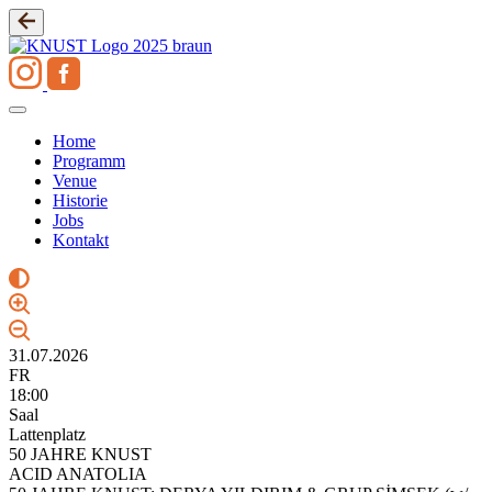
Zum
Inhalt
springen
Home
Programm
Venue
Historie
Jobs
Kontakt
31.07.2026
FR
18:00
Saal
Lattenplatz
50 JAHRE KNUST
ACID ANATOLIA