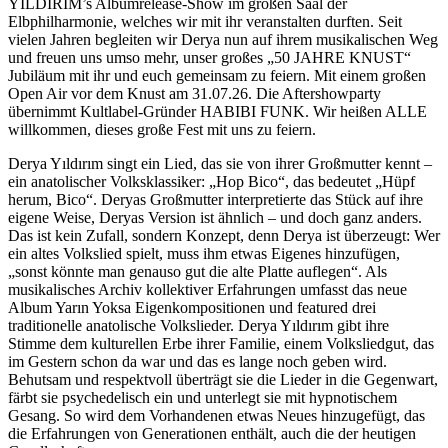
YILDIRIM’s Albumrelease-Show im großen Saal der
Elbphilharmonie, welches wir mit ihr veranstalten durften. Seit
vielen Jahren begleiten wir Derya nun auf ihrem musikalischen Weg
und freuen uns umso mehr, unser großes „50 JAHRE KNUST“
Jubiläum mit ihr und euch gemeinsam zu feiern. Mit einem großen
Open Air vor dem Knust am 31.07.26. Die Aftershowparty
übernimmt Kultlabel-Gründer HABIBI FUNK. Wir heißen ALLE
willkommen, dieses große Fest mit uns zu feiern.
Derya Yıldırım singt ein Lied, das sie von ihrer Großmutter kennt –
ein anatolischer Volksklassiker: „Hop Bico“, das bedeutet „Hüpf
herum, Bico“. Deryas Großmutter interpretierte das Stück auf ihre
eigene Weise, Deryas Version ist ähnlich – und doch ganz anders.
Das ist kein Zufall, sondern Konzept, denn Derya ist überzeugt: Wer
ein altes Volkslied spielt, muss ihm etwas Eigenes hinzufügen,
„sonst könnte man genauso gut die alte Platte auflegen“. Als
musikalisches Archiv kollektiver Erfahrungen umfasst das neue
Album Yarın Yoksa Eigenkompositionen und featured drei
traditionelle anatolische Volkslieder. Derya Yıldırım gibt ihre
Stimme dem kulturellen Erbe ihrer Familie, einem Volksliedgut, das
im Gestern schon da war und das es lange noch geben wird.
Behutsam und respektvoll überträgt sie die Lieder in die Gegenwart,
färbt sie psychedelisch ein und unterlegt sie mit hypnotischem
Gesang. So wird dem Vorhandenen etwas Neues hinzugefügt, das
die Erfahrungen von Generationen enthält, auch die der heutigen