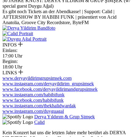
50 JAHRE KNUST: DERYA YILDIRIM & GRUP ŞİMŞEK (w/
special guest Duygu Ağal)
Es gibt noch Tickets an der Abendkasse! | Support: Calid |
AFTERSHOW BY HABIBI FUNK | präsentiert von Acid
Anatolia, Groove City Recordstore, ByteFM
INFOS
Einlass:
17:00 Uhr
Beginn:
18:00 Uhr
LINKS
www.deryayildirimgrupsimsek.com
www.instagram.com/deryayildirim_grupsimsek
www.facebook.com/deryayildirimandgrupsimsek
www.instagram.com/habibifunk
www.facebook.com/habibifunk
www.instagram.com/thekhalidwardak
www.instagram.com/duyguagal
Derya Yıldırım & Grup Şimşek
Calid
Kein Konzert hat uns die letzten Jahre mehr berührt als DERYA