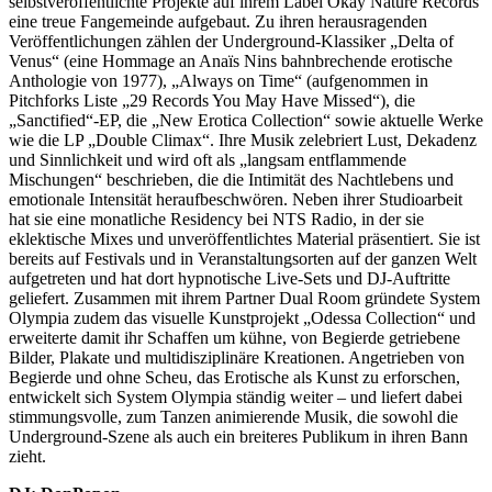
selbstveröffentlichte Projekte auf ihrem Label Okay Nature Records
eine treue Fangemeinde aufgebaut. Zu ihren herausragenden
Veröffentlichungen zählen der Underground-Klassiker „Delta of
Venus“ (eine Hommage an Anaïs Nins bahnbrechende erotische
Anthologie von 1977), „Always on Time“ (aufgenommen in
Pitchforks Liste „29 Records You May Have Missed“), die
„Sanctified“-EP, die „New Erotica Collection“ sowie aktuelle Werke
wie die LP „Double Climax“. Ihre Musik zelebriert Lust, Dekadenz
und Sinnlichkeit und wird oft als „langsam entflammende
Mischungen“ beschrieben, die die Intimität des Nachtlebens und
emotionale Intensität heraufbeschwören. Neben ihrer Studioarbeit
hat sie eine monatliche Residency bei NTS Radio, in der sie
eklektische Mixes und unveröffentlichtes Material präsentiert. Sie ist
bereits auf Festivals und in Veranstaltungsorten auf der ganzen Welt
aufgetreten und hat dort hypnotische Live-Sets und DJ-Auftritte
geliefert. Zusammen mit ihrem Partner Dual Room gründete System
Olympia zudem das visuelle Kunstprojekt „Odessa Collection“ und
erweiterte damit ihr Schaffen um kühne, von Begierde getriebene
Bilder, Plakate und multidisziplinäre Kreationen. Angetrieben von
Begierde und ohne Scheu, das Erotische als Kunst zu erforschen,
entwickelt sich System Olympia ständig weiter – und liefert dabei
stimmungsvolle, zum Tanzen animierende Musik, die sowohl die
Underground-Szene als auch ein breiteres Publikum in ihren Bann
zieht.