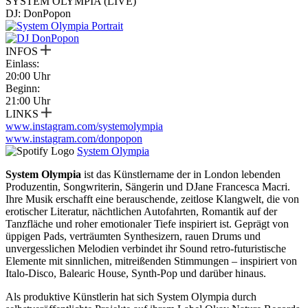
SYSTEM OLYMPIA (LIVE)
DJ: DonPopon
INFOS
Einlass:
20:00 Uhr
Beginn:
21:00 Uhr
LINKS
www.instagram.com/systemolympia
www.instagram.com/donpopon
System Olympia
System Olympia
ist das Künstlername der in London lebenden
Produzentin, Songwriterin, Sängerin und DJane Francesca Macri.
Ihre Musik erschafft eine berauschende, zeitlose Klangwelt, die von
erotischer Literatur, nächtlichen Autofahrten, Romantik auf der
Tanzfläche und roher emotionaler Tiefe inspiriert ist. Geprägt von
üppigen Pads, verträumten Synthesizern, rauen Drums und
unvergesslichen Melodien verbindet ihr Sound retro-futuristische
Elemente mit sinnlichen, mitreißenden Stimmungen – inspiriert von
Italo-Disco, Balearic House, Synth-Pop und darüber hinaus.
Als produktive Künstlerin hat sich System Olympia durch