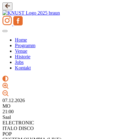
Zum
Inhalt
springen
Home
Programm
Venue
Historie
Jobs
Kontakt
07.12.2026
MO
21:00
Saal
ELECTRONIC
ITALO DISCO
POP